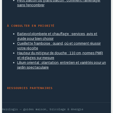
Petit balcon ou grand balcon : comment l’aménager
sans l’encombrer
À CONSULTER EN PRIORITÉ
Batievol plomberie et chauffage : services, avis et
guide pour bien choisir
Cueillette framboise : quand, où et comment réussir
votre récolte
Hauteur du mitigeur de douche : 110 cm, normes PMR
et réglages sur mesure
Lilium oriental : plantation, entretien et variétés pour un
jardin spectaculaire
RESSOURCES PARTENAIRES
Aerologis
— guides maison, bricolage & énergie