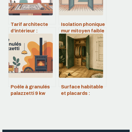
Tarif architecte
Isolation phonique
d’intérieur :
mur mitoyen faible
combien prévoir
épaisseur :
pour votre projet ?
solutions
efficaces et
réalisables
Poêle à granulés
Surface habitable
palazzetti 9 kw
et placards :
prix : budget,
comment calculer
modèles et aides
vos rangements
sans erreur ?