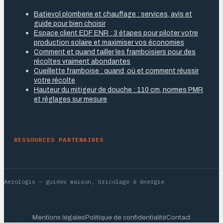
Batievol plomberie et chauffage : services, avis et
guide pour bien choisir
Espace client EDF ENR : 3 étapes pour piloter votre
production solaire et maximiser vos économies
Comment et quand tailler les framboisiers pour des
récoltes vraiment abondantes
Cueillette framboise : quand, où et comment réussir
votre récolte
Hauteur du mitigeur de douche : 110 cm, normes PMR
et réglages sur mesure
RESSOURCES PARTENAIRES
Aerologis
— guides maison, bricolage & énergie
Mentions légales
Politique de confidentialité
Contact