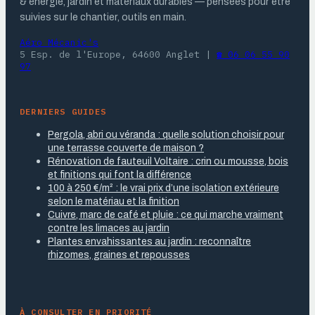
& énergie, jardin et matériaux durables — pensées pour être
suivies sur le chantier, outils en main.
Aéro Mécanic's
5 Esp. de l'Europe, 64600 Anglet
|
☎ 06 06 55 90
97
DERNIERS GUIDES
Pergola, abri ou véranda : quelle solution choisir pour
une terrasse couverte de maison ?
Rénovation de fauteuil Voltaire : crin ou mousse, bois
et finitions qui font la différence
100 à 250 €/m² : le vrai prix d’une isolation extérieure
selon le matériau et la finition
Cuivre, marc de café et pluie : ce qui marche vraiment
contre les limaces au jardin
Plantes envahissantes au jardin : reconnaître
rhizomes, graines et repousses
À CONSULTER EN PRIORITÉ