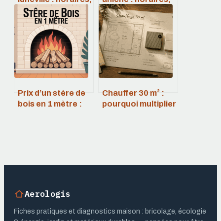
accès, consignes
accès, services et
et bonnes
bons réflexes à
pratiques
adopter
Prix d’un stère de
Chauffer 30 m² :
bois en 1 mètre :
pourquoi multiplier
repères fiables et
les radiateurs est
astuces d’achat
plus efficace
qu’une seule unité
de 3000W
Aerologis
Fiches pratiques et diagnostics maison : bricolage, écologie