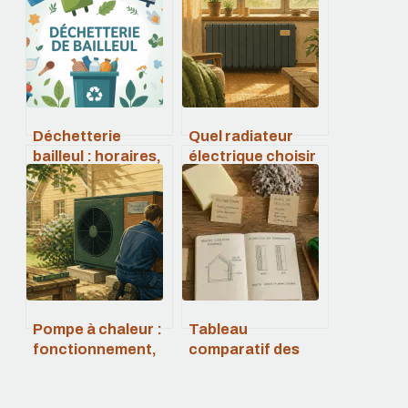
Déchetterie
Quel radiateur
bailleul : horaires,
électrique choisir
accès, tarifs et
en 2026 : confort
conseils pratiques
thermique,
économies
d’énergie et
technologie
durable
Pompe à chaleur :
Tableau
fonctionnement,
comparatif des
cycle
isolants
thermodynamique
thermiques :