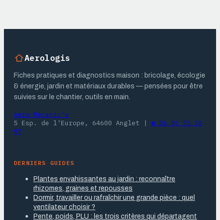
et rendement réel
performances,
épaisseurs et
coûts réels
Aerologis
Fiches pratiques et diagnostics maison : bricolage, écologie
& énergie, jardin et matériaux durables — pensées pour être
suivies sur le chantier, outils en main.
Aéro Mécanic's
5 Esp. de l'Europe, 64600 Anglet
|
☎ 06 06 55 90
97
DERNIERS GUIDES
Plantes envahissantes au jardin : reconnaître
rhizomes, graines et repousses
Dormir, travailler ou rafraîchir une grande pièce : quel
ventilateur choisir ?
Pente, poids, PLU : les trois critères qui départagent