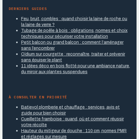
DERNIERS GUIDES
Feu, bruit, combles : quand choisir la laine de roche ou
la laine de verre ?
Tubage de poêle à bois : obligations, normes et choix
techniques pour sécuriser votre installation
Petit balcon ou grand balcon : comment l’aménager
sans l’encombrer
Oïdium sur courgette : reconnaître, traiter et prévenir
sans épuiser le plant
11 idées déco en bois flotté pour une ambiance nature,
du miroir aux plantes suspendues
À CONSULTER EN PRIORITÉ
Batievol plomberie et chauffage : services, avis et
guide pour bien choisir
Cueillette framboise : quand, où et comment réussir
votre récolte
Hauteur du mitigeur de douche : 110 cm, normes PMR
et réglages sur mesure