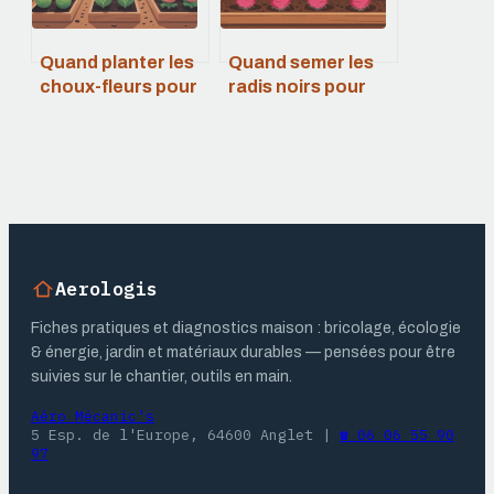
Quand planter les
Quand semer les
choux-fleurs pour
radis noirs pour
une récolte
une récolte
généreuse et
abondante et
régulière
savoureuse
Aerologis
Fiches pratiques et diagnostics maison : bricolage, écologie
& énergie, jardin et matériaux durables — pensées pour être
suivies sur le chantier, outils en main.
Aéro Mécanic's
5 Esp. de l'Europe, 64600 Anglet
|
☎ 06 06 55 90
97