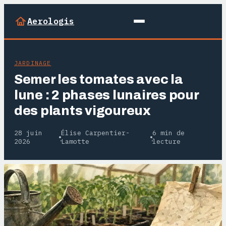
Aerologis
JARDINAGE
Semer les tomates avec la
lune : 2 phases lunaires pour
des plants vigoureux
28 juin
Élise Carpentier-
6 min de
·
·
2026
Lamotte
lecture