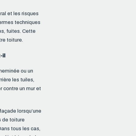
ral et les risques
 termes techniques
s, fuites. Cette
re toiture.
-il
 cheminée ou un
ière les tuiles,
er contre un mur et
 façade lorsqu’une
 de toiture
ans tous les cas,