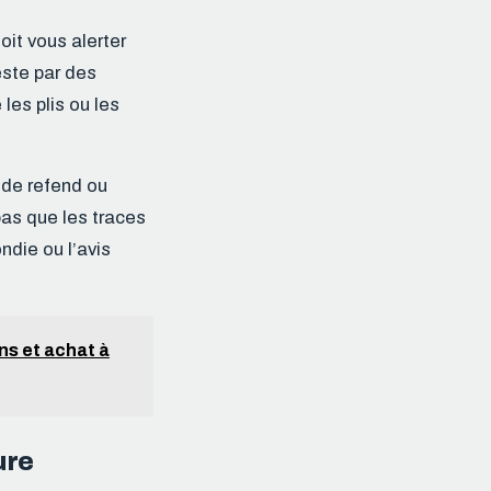
oit vous alerter
este par des
les plis ou les
 de refend ou
pas que les traces
ndie ou l’avis
ons et achat à
ure