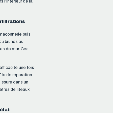
s l’intérieur de la
filtrations
a maçonnerie puis
 ou brunes au
bas de mur. Ces
efficacité une fois
ûts de réparation
 fissure dans un
ètres de liteaux
état