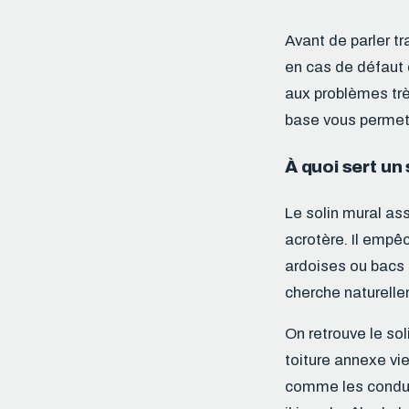
Avant de parler tr
en cas de défaut 
aux problèmes trè
base vous permett
À quoi sert un 
Le solin mural as
acrotère. Il empêc
ardoises ou bacs a
cherche naturellem
On retrouve le so
toiture annexe vie
comme les conduit