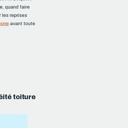
e, quand faire
 les reprises
cone
avant toute
ité toiture