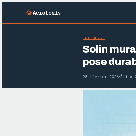
Aerologis
BRICOLAGE
Solin mural
pose durab
28 février 2026
Élise 
·