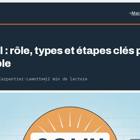
Mai
 : rôle, types et étapes clés
le
Carpentier-Lamotte
11 min de lecture
·