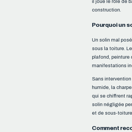
il joue le rôle de 
construction.
Pourquoi un so
Un solin mal posé,
sous la toiture. 
plafond, peinture
manifestations ind
Sans intervention 
humide, la charpe
qui se chiffrent r
solin négligée pe
et de sous-toiture
Comment recon