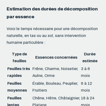
Estimation des durées de décomposition
par essence
Voici le temps nécessaire pour une décomposition
naturelle, en tas ou au sol, sans intervention
humaine particulière :
Type de
Durée
Essences concernées
feuilles
estimée
Feuilles très
Frêne, Charme, Noisetier,
3 à 6
rapides
Aulne, Orme
mois
Feuilles
Érable, Bouleau, Peuplier,
6 à 12
moyennes
Fruitiers
mois
Feuilles
Chêne, Hêtre, Châtaignier,
18 à 24
lentes
Platane
mois