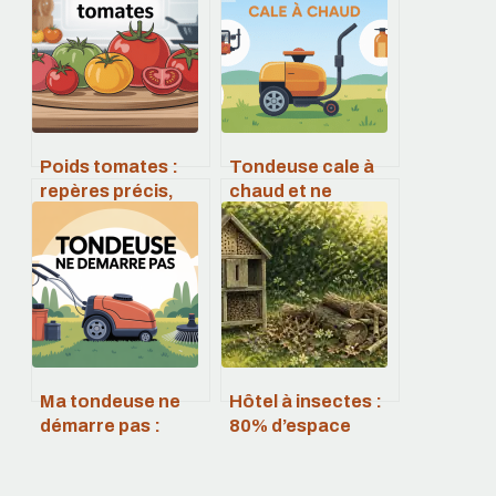
Poids tomates :
Tondeuse cale à
repères précis,
chaud et ne
équivalences et
démarre plus :
astuces en cuisine
causes et
solutions
efficaces
Ma tondeuse ne
Hôtel à insectes :
démarre pas :
80% d’espace
causes probables
inutilisé et 3
et solutions
risques majeurs