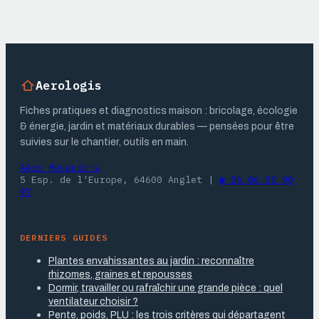
rapides
pour la
biodiversité
Aerologis
Fiches pratiques et diagnostics maison : bricolage, écologie
& énergie, jardin et matériaux durables — pensées pour être
suivies sur le chantier, outils en main.
Aéro Mécanic's
5 Esp. de l'Europe, 64600 Anglet
|
☎ 06 06 55 90
97
DERNIERS GUIDES
Plantes envahissantes au jardin : reconnaître
rhizomes, graines et repousses
Dormir, travailler ou rafraîchir une grande pièce : quel
ventilateur choisir ?
Pente, poids, PLU : les trois critères qui départagent