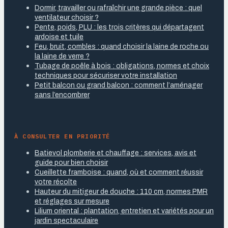
Dormir, travailler ou rafraîchir une grande pièce : quel
ventilateur choisir ?
Pente, poids, PLU : les trois critères qui départagent
ardoise et tuile
Feu, bruit, combles : quand choisir la laine de roche ou
la laine de verre ?
Tubage de poêle à bois : obligations, normes et choix
techniques pour sécuriser votre installation
Petit balcon ou grand balcon : comment l’aménager
sans l’encombrer
À CONSULTER EN PRIORITÉ
Batievol plomberie et chauffage : services, avis et
guide pour bien choisir
Cueillette framboise : quand, où et comment réussir
votre récolte
Hauteur du mitigeur de douche : 110 cm, normes PMR
et réglages sur mesure
Lilium oriental : plantation, entretien et variétés pour un
jardin spectaculaire