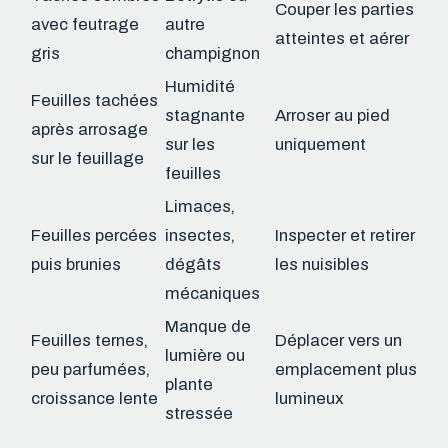
Couper les parties
avec feutrage
autre
atteintes et aérer
gris
champignon
Humidité
Feuilles tachées
stagnante
Arroser au pied
après arrosage
sur les
uniquement
sur le feuillage
feuilles
Limaces,
Feuilles percées
insectes,
Inspecter et retirer
puis brunies
dégâts
les nuisibles
mécaniques
Manque de
Feuilles ternes,
Déplacer vers un
lumière ou
peu parfumées,
emplacement plus
plante
croissance lente
lumineux
stressée