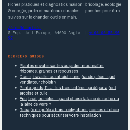
Fiches pratiques et diagnostics maison : bricolage, écologie
& énergie, jardin et matériaux durables — pensées pour être
suivies sur le chantier, outils en main.
Aéro Mécanic's
5 Esp. de l'Europe, 64600 Anglet
|
☎ 06 06 55 90
97
DERNIERS GUIDES
Plantes envahissantes au jardin : reconnaître
rhizomes, graines et repousses
Dormir, travailler ou rafraîchir une grande pièce : quel
ventilateur choisir ?
Pente, poids, PLU : les trois critères qui départagent
ardoise et tuile
Feu, bruit, combles : quand choisir la laine de roche ou
la laine de verre ?
Tubage de poêle à bois : obligations, normes et choix
techniques pour sécuriser votre installation