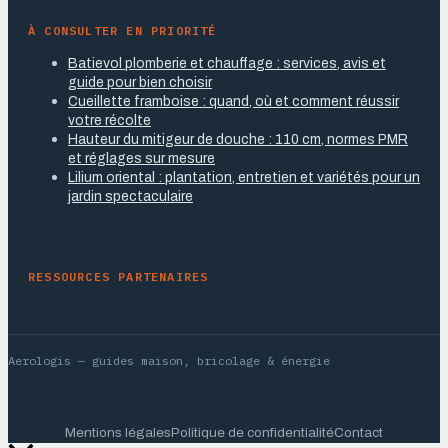
À CONSULTER EN PRIORITÉ
Batievol plomberie et chauffage : services, avis et
guide pour bien choisir
Cueillette framboise : quand, où et comment réussir
votre récolte
Hauteur du mitigeur de douche : 110 cm, normes PMR
et réglages sur mesure
Lilium oriental : plantation, entretien et variétés pour un
jardin spectaculaire
RESSOURCES PARTENAIRES
Aerologis
— guides maison, bricolage & énergie
Mentions légales
Politique de confidentialité
Contact