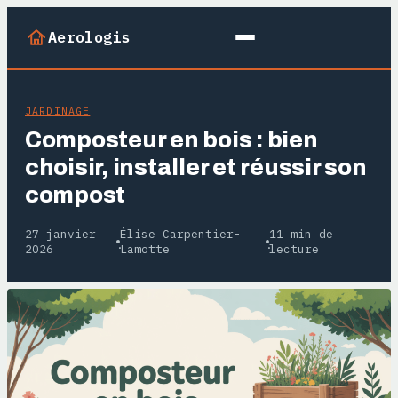
Aerologis
JARDINAGE
Composteur en bois : bien
choisir, installer et réussir son
compost
27 janvier
Élise Carpentier-
11 min de
·
·
2026
Lamotte
lecture