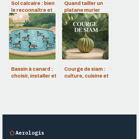
Sol calcaire : bien
Quand tailler un
le reconnaître et
platane murier
l’améliorer pour
pour le garder sain
mieux jardiner
et esthétique
Bassin à canard :
Courge de siam :
choisir, installer et
culture, cuisine et
entretenir un point
bienfaits de ce
d’eau durable
légume ancien
Aerologis