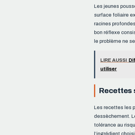
Les jeunes pousse
surface foliaire ex
racines profonde
bon réflexe consis
le problème ne se
LIRE AUSSI
Di
utiliser
Recettes s
Les recettes les p
dessèchement. Le 
tolérance au risq
l’ingrédient choisi