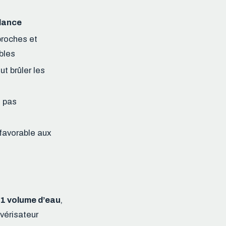
ilance
proches et
bles
ut brûler les
e pas
 favorable aux
 1 volume d’eau
,
vérisateur