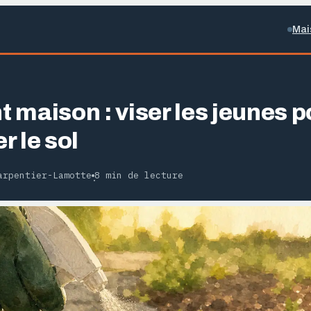
Mai
 maison : viser les jeunes 
r le sol
arpentier-Lamotte
8 min de lecture
·