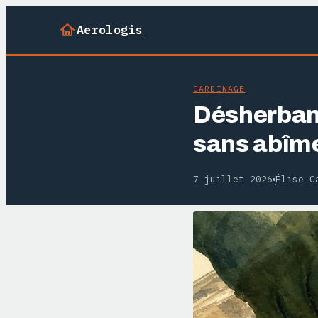
Aerologis
JARDINAGE
Désherbant
sans abîme
7 juillet 2026
Élise C
·