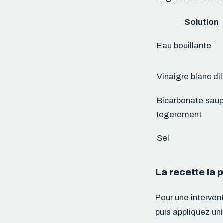
Solution
Eau bouillante
Vinaigre blanc di
Bicarbonate sau
légèrement
Sel
La recette la 
Pour une interve
puis appliquez un