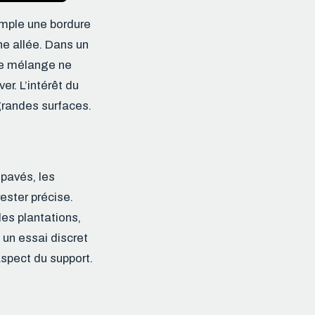
emple une bordure
ne allée. Dans un
 le mélange ne
r. L’intérêt du
grandes surfaces.
 pavés, les
ester précise.
es plantations,
 un essai discret
aspect du support.