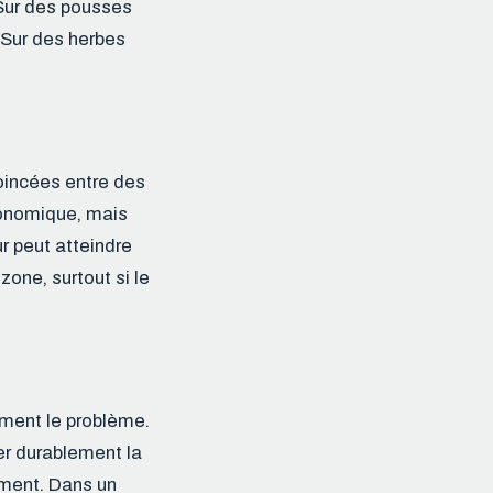
. Sur des pousses
. Sur des herbes
oincées entre des
conomique, mais
ur peut atteindre
one, surtout si le
ément le problème.
ber durablement la
lement. Dans un