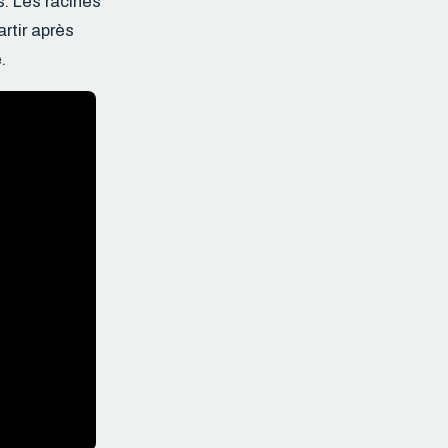
. Les racines
rtir après
.