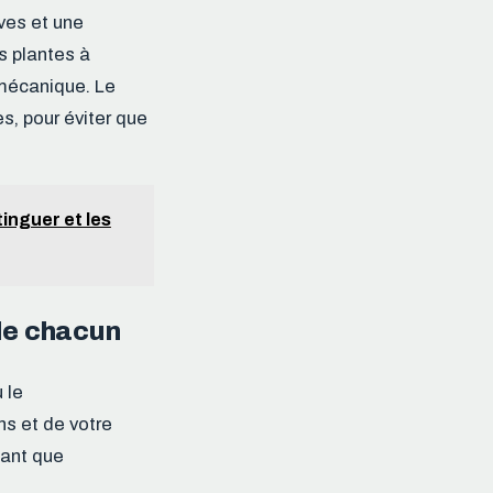
ves et une
es plantes à
mécanique. Le
es, pour éviter que
inguer et les
 de chacun
 le
ns et de votre
tant que