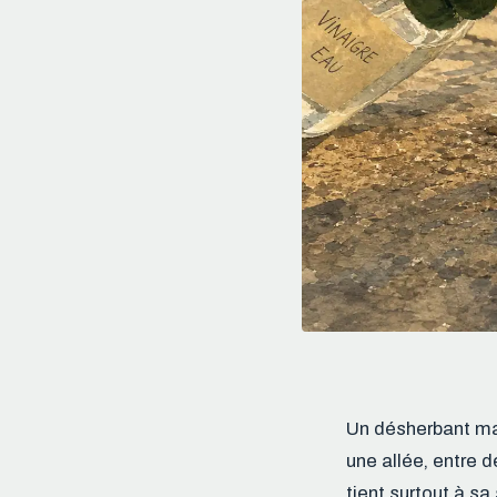
Un désherbant mai
une allée, entre d
tient surtout à sa