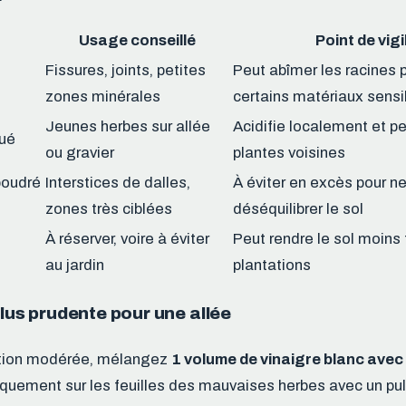
Usage conseillé
Point de vig
Fissures, joints, petites
Peut abîmer les racines 
zones minérales
certains matériaux sensi
Jeunes herbes sur allée
Acidifie localement et pe
lué
ou gravier
plantes voisines
poudré
Interstices de dalles,
À éviter en excès pour n
zones très ciblées
déséquilibrer le sol
À réserver, voire à éviter
Peut rendre le sol moins
au jardin
plantations
plus prudente pour une allée
ntion modérée, mélangez
1 volume de vinaigre blanc avec
iquement sur les feuilles des mauvaises herbes avec un pul