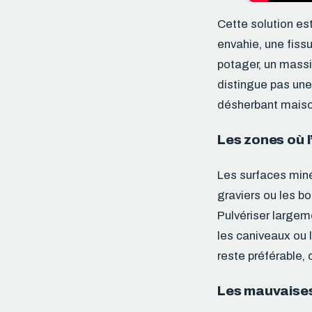
Cette solution es
envahie, une fissu
potager, un massi
distingue pas une
désherbant maison
Les zones où l
Les surfaces minér
graviers ou les b
Pulvériser large
les caniveaux ou l
reste préférable,
Les mauvaises 