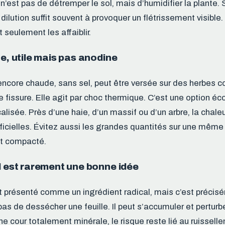
 n’est pas de détremper le sol, mais d’humidifier la plante
 dilution suffit souvent à provoquer un flétrissement visible
t seulement les affaiblir.
te, utile mais pas anodine
encore chaude, sans sel, peut être versée sur des herbes c
 fissure. Elle agit par choc thermique. C’est une option é
ocalisée. Près d’une haie, d’un massif ou d’un arbre, la chale
ficielles. Évitez aussi les grandes quantités sur une même z
et compacté.
l est rarement une bonne idée
t présenté comme un ingrédient radical, mais c’est précis
pas de dessécher une feuille. Il peut s’accumuler et pertur
ne cour totalement minérale, le risque reste lié au ruissel