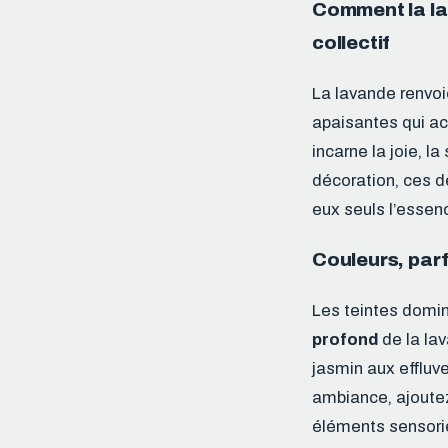
Comment la lav
collectif
La lavande renvoi
apaisantes qui acc
incarne la joie, la
décoration, ces d
eux seuls l’essen
Couleurs, parf
Les teintes domi
profond
de la la
jasmin aux effluve
ambiance, ajoutez
éléments sensorie