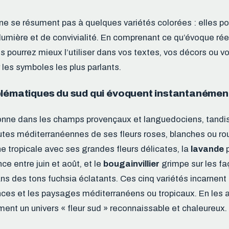
 ne se résument pas à quelques variétés colorées : elles p
 lumière et de convivialité. En comprenant ce qu’évoque ré
us pourrez mieux l’utiliser dans vos textes, vos décors ou vo
es symboles les plus parlants.
lématiques du sud qui évoquent instantanément 
nne dans les champs provençaux et languedociens, tandi
utes méditerranéennes de ses fleurs roses, blanches ou rou
e tropicale avec ses grandes fleurs délicates, la
lavande
p
ce entre juin et août, et le
bougainvillier
grimpe sur les f
s des tons fuchsia éclatants. Ces cinq variétés incarnent
nces et les paysages méditerranéens ou tropicaux. En les 
nt un univers « fleur sud » reconnaissable et chaleureux.