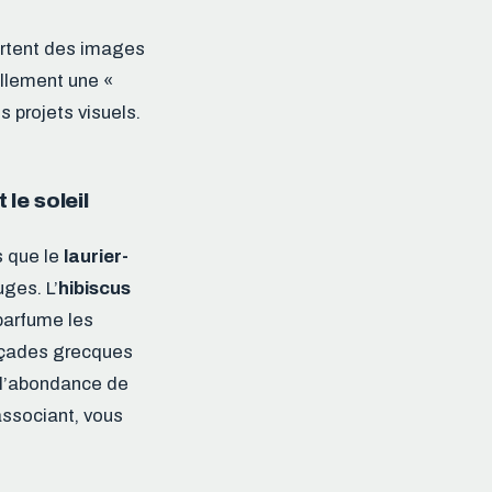
ortent des images
ellement une «
s projets visuels.
le soleil
s que le
laurier-
ges. L’
hibiscus
arfume les
açades grecques
 l’abondance de
associant, vous