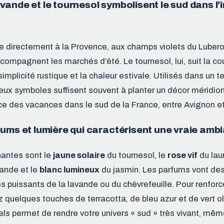
ande et le tournesol symbolisent le sud dans l’
e directement à la Provence, aux champs violets du Lubero
ompagnent les marchés d’été. Le tournesol, lui, suit la cou
 simplicité rustique et la chaleur estivale. Utilisés dans un 
eux symboles suffisent souvent à planter un décor méridion
ce des vacances dans le sud de la France, entre Avignon e
ums et lumière qui caractérisent une vraie ambi
nantes sont le
jaune solaire
du tournesol, le
rose vif
du laur
vande et le
blanc lumineux
du jasmin. Les parfums vont de
s puissants de la lavande ou du chèvrefeuille. Pour renforc
 quelques touches de terracotta, de bleu azur et de vert ol
ls permet de rendre votre univers « sud » très vivant, même