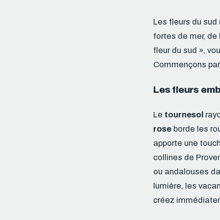
Les fleurs du sud
fortes de mer, de
fleur du sud », vo
Commençons par l
Les fleurs emb
Le
tournesol
rayo
rose
borde les ro
apporte une touch
collines de Proven
ou andalouses dan
lumière, les vaca
créez immédiateme