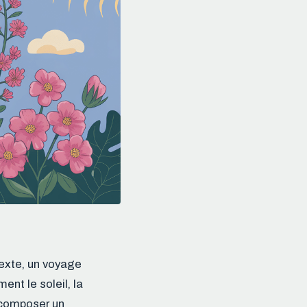
texte, un voyage
nt le soleil, la
z composer un