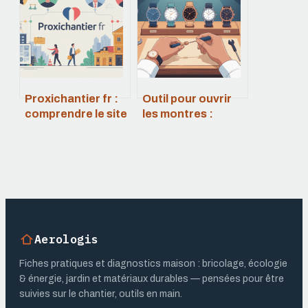
travaux
sans fuite
Proxichantier fr :
Outil pour ouvrir
comprendre le site
les montres :
et en tirer parti au
comment bien
quotidien
choisir et l’utiliser
en sécurité
Aerologis
Fiches pratiques et diagnostics maison : bricolage, écologie
& énergie, jardin et matériaux durables — pensées pour être
suivies sur le chantier, outils en main.