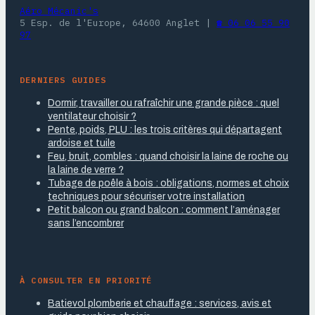
Aéro Mécanic's
5 Esp. de l'Europe, 64600 Anglet
|
☎ 06 06 55 90
97
DERNIERS GUIDES
Dormir, travailler ou rafraîchir une grande pièce : quel
ventilateur choisir ?
Pente, poids, PLU : les trois critères qui départagent
ardoise et tuile
Feu, bruit, combles : quand choisir la laine de roche ou
la laine de verre ?
Tubage de poêle à bois : obligations, normes et choix
techniques pour sécuriser votre installation
Petit balcon ou grand balcon : comment l’aménager
sans l’encombrer
À CONSULTER EN PRIORITÉ
Batievol plomberie et chauffage : services, avis et