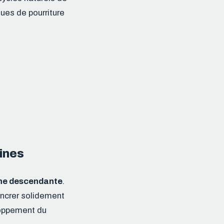
ques de pourriture
cines
ne descendante
.
’ancrer solidement
eloppement du