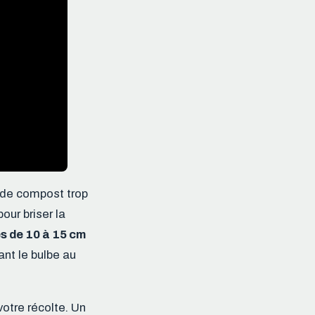
t de compost trop
our briser la
s de 10 à 15 cm
ant le bulbe au
votre récolte. Un