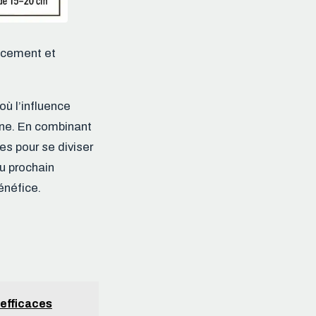
pacement et
où l’influence
ine. En combinant
es pour se diviser
au prochain
énéfice.
 efficaces