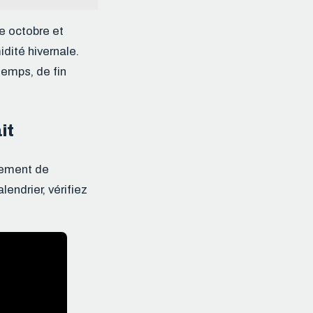
e octobre et
dité hivernale.
ntemps, de fin
it
ppement de
endrier, vérifiez