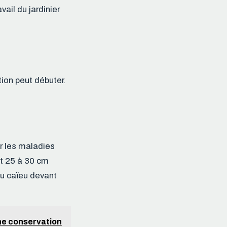
ail du jardinier
tion peut débuter.
ir les maladies
t 25 à 30 cm
du caïeu devant
une conservation