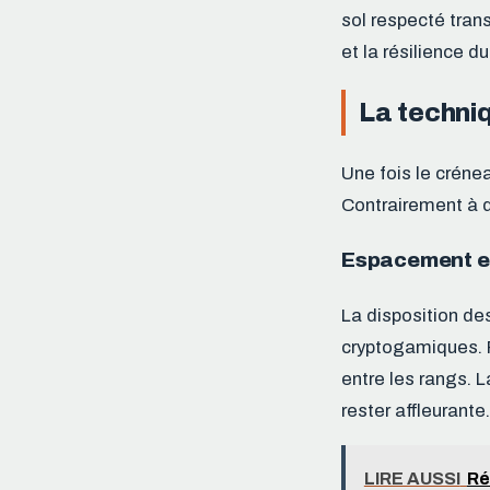
sol respecté trans
et la résilience d
La techni
Une fois le crénea
Contrairement à d’
Espacement et
La disposition des
cryptogamiques. 
entre les rangs. L
rester affleurante.
LIRE AUSSI
Ré