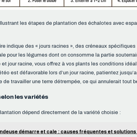
illustrant les étapes de plantation des échalotes avec es
ire indique des « jours racines », des créneaux spécifiques 
ale pour les légumes dont on consomme la partie souterra
t jour racine, vous offrez à vos plants les conditions idéal
météo est défavorable lors d’un jour racine, patientez jusqu’
 de travailler une terre détrempée, ce qui annulerait tout b
selon les variétés
plantation dépend directement de la variété choisie :
ndeuse démarre et cale : causes fréquentes et solutions