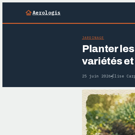
Aerologis
JARDINAGE
Planter les
variétés e
25 juin 2026
Élise Car
·