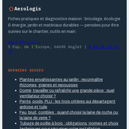
Aerologis
Fiches pratiques et diagnostics maison : bricolage, écologie
& énergie, jardin et matériaux durables — pensées pour être
suivies sur le chantier, outils en main.
Aéro Mécanic's
5 Esp. de l'Europe, 64600 Anglet
|
☎ 06 06 55 90
97
DERNIERS GUIDES
Plantes envahissantes au jardin : reconnaître
rhizomes, graines et repousses
Dormir, travailler ou rafraîchir une grande pièce : quel
ventilateur choisir ?
Pente, poids, PLU : les trois critères qui départagent
ardoise et tuile
Feu, bruit, combles : quand choisir la laine de roche ou
la laine de verre ?
Tubage de poêle à bois : obligations, normes et choix
techniques pour sécuriser votre installation