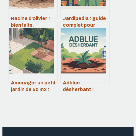
Racine d’olivier :
Jardipedia : guide
bienfaits,
complet pour
utilisations et
profiter au mieux
précautions
de la plateforme
essentielles
jardin
Aménager un petit
Adblue
jardin de 50 m2 :
désherbant :
idées, plans et
danger, efficacité
astuces
réelle et solutions
essentielles
alternatives