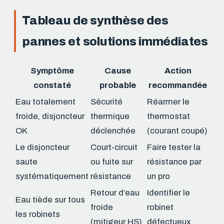
Tableau de synthèse des
pannes et solutions immédiates
Symptôme
Cause
Action
constaté
probable
recommandée
Eau totalement
Sécurité
Réarmer le
froide, disjoncteur
thermique
thermostat
OK
déclenchée
(courant coupé)
Le disjoncteur
Court-circuit
Faire tester la
saute
ou fuite sur
résistance par
systématiquement
résistance
un pro
Retour d’eau
Identifier le
Eau tiède sur tous
froide
robinet
les robinets
(mitigeur HS)
défectueux