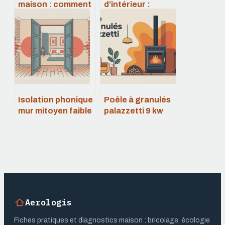
maison : comment
d’intérieur :
l’identifier,
combien prévoir
l’éliminer et éviter
pour votre projet ?
son retour
Isolation phonique
Poêle à granulés
mur mitoyen faible
palazzetti 9 kw
épaisseur :
prix : budget,
solutions
modèles et aides
efficaces et
réalisables
Aerologis
Fiches pratiques et diagnostics maison : bricolage, écologie