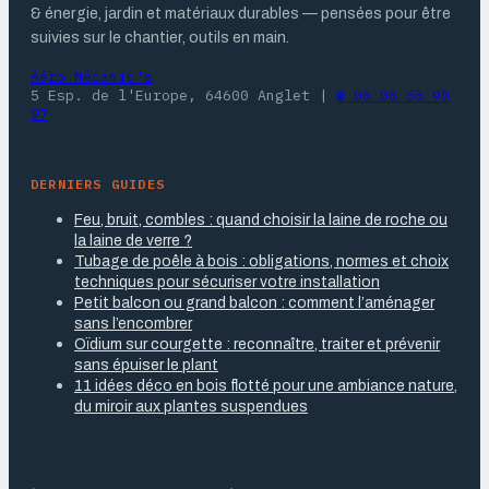
& énergie, jardin et matériaux durables — pensées pour être
suivies sur le chantier, outils en main.
Aéro Mécanic's
5 Esp. de l'Europe, 64600 Anglet
|
☎ 06 06 55 90
97
DERNIERS GUIDES
Feu, bruit, combles : quand choisir la laine de roche ou
la laine de verre ?
Tubage de poêle à bois : obligations, normes et choix
techniques pour sécuriser votre installation
Petit balcon ou grand balcon : comment l’aménager
sans l’encombrer
Oïdium sur courgette : reconnaître, traiter et prévenir
sans épuiser le plant
11 idées déco en bois flotté pour une ambiance nature,
du miroir aux plantes suspendues