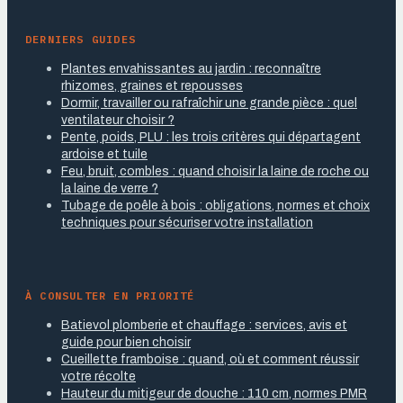
DERNIERS GUIDES
Plantes envahissantes au jardin : reconnaître
rhizomes, graines et repousses
Dormir, travailler ou rafraîchir une grande pièce : quel
ventilateur choisir ?
Pente, poids, PLU : les trois critères qui départagent
ardoise et tuile
Feu, bruit, combles : quand choisir la laine de roche ou
la laine de verre ?
Tubage de poêle à bois : obligations, normes et choix
techniques pour sécuriser votre installation
À CONSULTER EN PRIORITÉ
Batievol plomberie et chauffage : services, avis et
guide pour bien choisir
Cueillette framboise : quand, où et comment réussir
votre récolte
Hauteur du mitigeur de douche : 110 cm, normes PMR