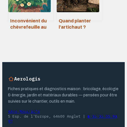
Inconvénient du
Quand planter
chèvrefeuille au
l’artichaut ?
jardin : ce qu’il faut
Calendrier par
vraiment savoir
région et
espacement idéal
pour réussir
Aerologis
Fiches pratiques et diagnostics maison : bricolage, écologie
& énergie, jardin et matériaux durables — pensées pour être
suivies sur le chantier, outils en main.
Aéro Mécanic's
5 Esp. de l'Europe, 64600 Anglet
|
☎ 06 06 55 90
97