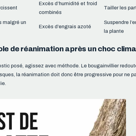
Excès d’humidité et froid
cissent
Tailler les pa
combinés
s malgré un
Suspendre l’e
Excès d’engrais azoté
la plante
ole de réanimation après un choc clim
ostic posé, agissez avec méthode. Le bougainvillier redout
ues, la réanimation doit donc être progressive pour ne p
ie.