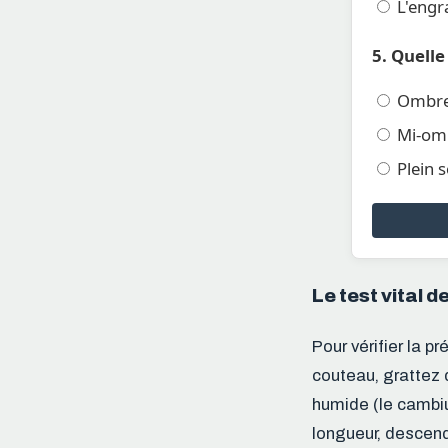
L'engra
5. Quelle
Ombre 
Mi-om
Plein s
Le test vital d
Pour vérifier la p
couteau, grattez 
humide (le cambium
longueur, descende