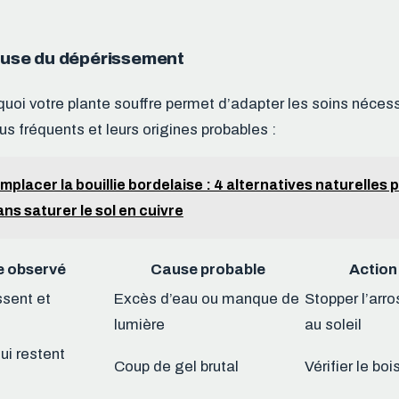
cause du dépérissement
oi votre plante souffre permet d’adapter les soins nécessa
s fréquents et leurs origines probables :
mplacer la bouillie bordelaise : 4 alternatives naturelles
ns saturer le sol en cuivre
 observé
Cause probable
Action 
ssent et
Excès d’eau ou manque de
Stopper l’arr
lumière
au soleil
ui restent
Coup de gel brutal
Vérifier le boi