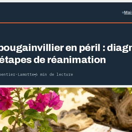
Mai
ougainvillier en péril : diag
4 étapes de réanimation
pentier-Lamotte
6 min de lecture
·