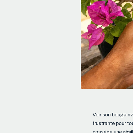
Voir son bougainvi
frustrante pour to
possède une
rés