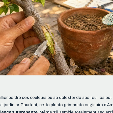
llier perdre ses couleurs ou se délester de ses feuilles es
ut jardinier. Pourtant, cette plante grimpante originaire d’
ilience surprenante
. Même s’il semble totalement sec aprè