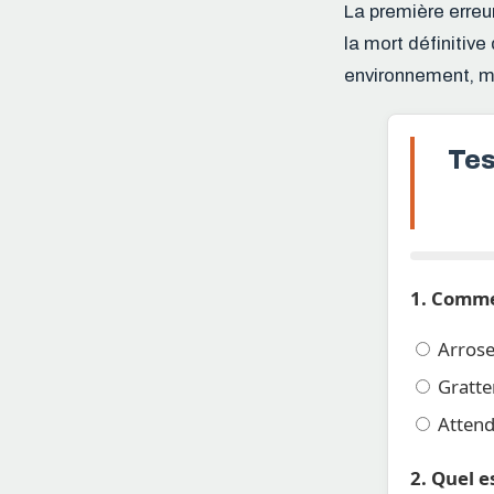
La première erre
la mort définitiv
environnement, ma
Tes
1. Commen
Arros
Gratter
Attend
2. Quel e