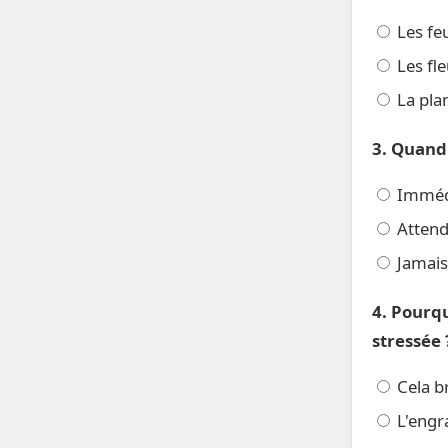
Les feu
Les fl
La plan
3. Quand 
Immédi
Attendr
Jamais
4. Pourq
stressée 
Cela br
L'engra