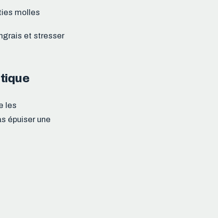
rties molles
ngrais et stresser
atique
e les
as épuiser une