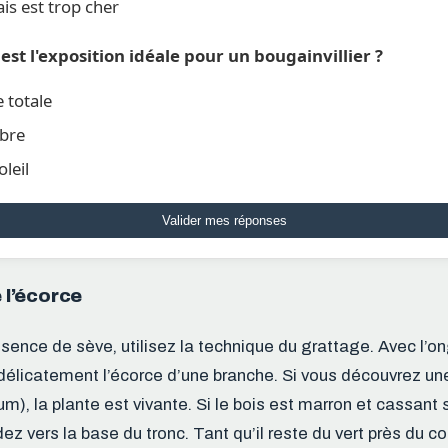
is est trop cher
 est l'exposition idéale pour un bougainvillier ?
totale
bre
oleil
Valider mes réponses
e l’écorce
résence de sève, utilisez la technique du grattage. Avec l’on
délicatement l’écorce d’une branche. Si vous découvrez un
), la plante est vivante. Si le bois est marron et cassant s
z vers la base du tronc. Tant qu’il reste du vert près du coll