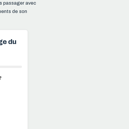
ss passager avec
ements de son
ge du
?