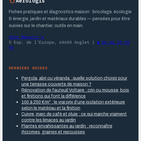
Aerologis
Fiches pratiques et diagnostics maison : bricolage, écologie
& énergie, jardin et matériaux durables — pensées pour être
suivies sur le chantier, outils en main.
Aéro Mécanic's
5 Esp. de l'Europe, 64600 Anglet
|
☎ 06 06 55 90
97
DERNIERS GUIDES
Pergola, abri ou véranda : quelle solution choisir pour
une terrasse couverte de maison ?
Rénovation de fauteuil Voltaire : crin ou mousse, bois
et finitions qui font la différence
100 à 250 €/m² : le vrai prix d’une isolation extérieure
selon le matériau et la finition
Cuivre, marc de café et pluie : ce qui marche vraiment
contre les limaces au jardin
Plantes envahissantes au jardin : reconnaître
rhizomes, graines et repousses