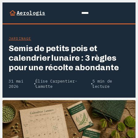
Aerologis
JARDINAGE
Semis de petits pois et
calendrier lunaire : 3 règles
pour une récolte abondante
31 mai
Élise Carpentier-
5 min de
·
·
2026
Lamotte
lecture