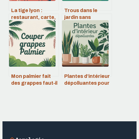
La tige lyon :
Trous dans le
restaurant, carte,
jardin sans
avis et conseils
monticule :
pratiques
causes,
diagnostics et
solutions
Mon palmier fait
Plantes d’intérieur
des grappes faut‑il
dépolluantes pour
les couper ou les
un air plus sain
laisser
chez vous