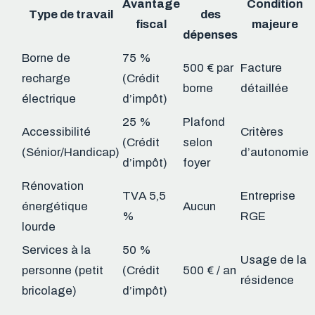
Avantage
Condition
Type de travail
des
fiscal
majeure
dépenses
Borne de
75 %
500 € par
Facture
recharge
(Crédit
borne
détaillée
électrique
d’impôt)
25 %
Plafond
Accessibilité
Critères
(Crédit
selon
(Sénior/Handicap)
d’autonomie
d’impôt)
foyer
Rénovation
TVA 5,5
Entreprise
énergétique
Aucun
%
RGE
lourde
Services à la
50 %
Usage de la
personne (petit
(Crédit
500 € / an
résidence
bricolage)
d’impôt)