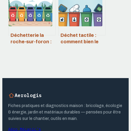
Déchetterie la
Déchet tactile :
roche-sur-foron :
comment bien le
horaires, accès,
gérer et l’éliminer
consignes à
en sécurité
connaître
Aerologis
Fiches pratiques et diagnostics maison : bricolage, écologie
& énergie, jardin et matériaux durables — pensées pour être
suivies sur le chantier, outils en main.
Aéro Mécanic's