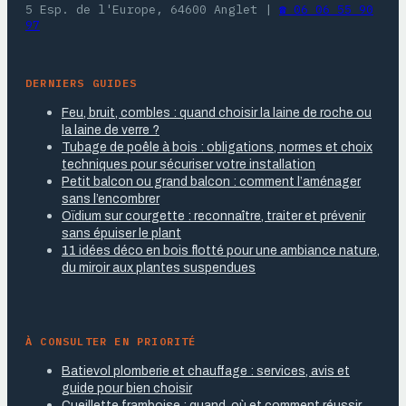
5 Esp. de l'Europe, 64600 Anglet
|
☎ 06 06 55 90
97
DERNIERS GUIDES
Feu, bruit, combles : quand choisir la laine de roche ou
la laine de verre ?
Tubage de poêle à bois : obligations, normes et choix
techniques pour sécuriser votre installation
Petit balcon ou grand balcon : comment l’aménager
sans l’encombrer
Oïdium sur courgette : reconnaître, traiter et prévenir
sans épuiser le plant
11 idées déco en bois flotté pour une ambiance nature,
du miroir aux plantes suspendues
À CONSULTER EN PRIORITÉ
Batievol plomberie et chauffage : services, avis et
guide pour bien choisir
Cueillette framboise : quand, où et comment réussir