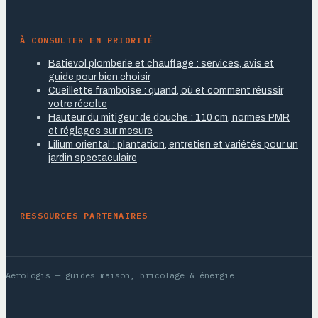
À CONSULTER EN PRIORITÉ
Batievol plomberie et chauffage : services, avis et
guide pour bien choisir
Cueillette framboise : quand, où et comment réussir
votre récolte
Hauteur du mitigeur de douche : 110 cm, normes PMR
et réglages sur mesure
Lilium oriental : plantation, entretien et variétés pour un
jardin spectaculaire
RESSOURCES PARTENAIRES
Aerologis
— guides maison, bricolage & énergie