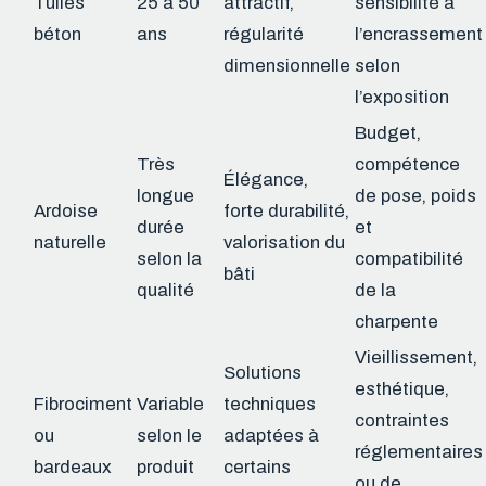
Tuiles
25 à 50
attractif,
sensibilité à
béton
ans
régularité
l’encrassement
dimensionnelle
selon
l’exposition
Budget,
Très
compétence
Élégance,
longue
de pose, poids
Ardoise
forte durabilité,
durée
et
naturelle
valorisation du
selon la
compatibilité
bâti
qualité
de la
charpente
Vieillissement,
Solutions
esthétique,
Fibrociment
Variable
techniques
contraintes
ou
selon le
adaptées à
réglementaires
bardeaux
produit
certains
ou de