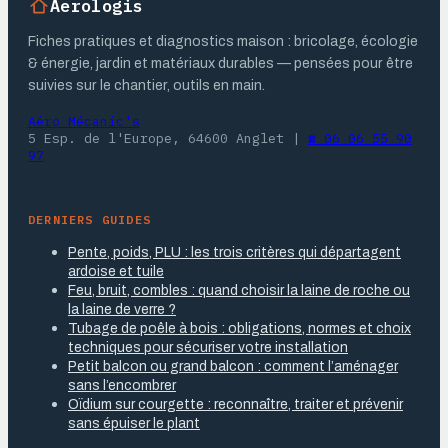
Aerologis
Fiches pratiques et diagnostics maison : bricolage, écologie
& énergie, jardin et matériaux durables — pensées pour être
suivies sur le chantier, outils en main.
Aéro Mécanic's
5 Esp. de l'Europe, 64600 Anglet
|
☎ 06 06 55 90
97
DERNIERS GUIDES
Pente, poids, PLU : les trois critères qui départagent
ardoise et tuile
Feu, bruit, combles : quand choisir la laine de roche ou
la laine de verre ?
Tubage de poêle à bois : obligations, normes et choix
techniques pour sécuriser votre installation
Petit balcon ou grand balcon : comment l’aménager
sans l’encombrer
Oïdium sur courgette : reconnaître, traiter et prévenir
sans épuiser le plant