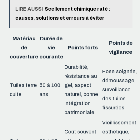
LIRE AUSSI
Scellement chimique raté :
causes, solutions et erreurs à éviter
Matériau
Durée de
Points de
de
vie
Points forts
vigilance
couverture
courante
Durabilité,
Pose soignée,
résistance au
démoussage,
Tuiles terre
50 à 100
gel, aspect
surveillance
cuite
ans
naturel, bonne
des tuiles
intégration
fissurées
patrimoniale
Vieillissement
Coût souvent
esthétique,