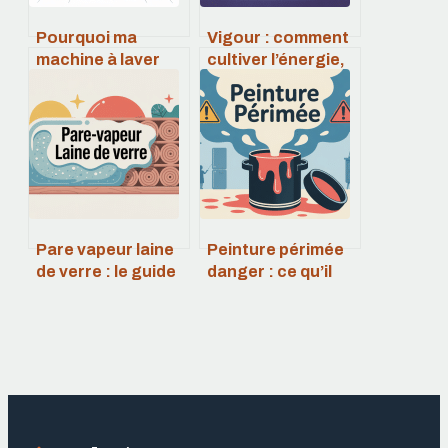
Pourquoi ma
Vigour : comment
machine à laver
cultiver l’énergie,
fuit par le bas :
la force et la
causes et
vitalité au
solutions
quotidien
efficaces
Pare vapeur laine
Peinture périmée
de verre : le guide
danger : ce qu’il
pratique pour bien
faut vraiment
poser et choisir
savoir