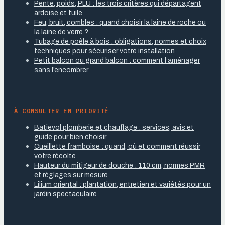
Pente, poids, PLU : les trois critères qui départagent
ardoise et tuile
Feu, bruit, combles : quand choisir la laine de roche ou
la laine de verre ?
Tubage de poêle à bois : obligations, normes et choix
techniques pour sécuriser votre installation
Petit balcon ou grand balcon : comment l’aménager
sans l’encombrer
À CONSULTER EN PRIORITÉ
Batievol plomberie et chauffage : services, avis et
guide pour bien choisir
Cueillette framboise : quand, où et comment réussir
votre récolte
Hauteur du mitigeur de douche : 110 cm, normes PMR
et réglages sur mesure
Lilium oriental : plantation, entretien et variétés pour un
jardin spectaculaire