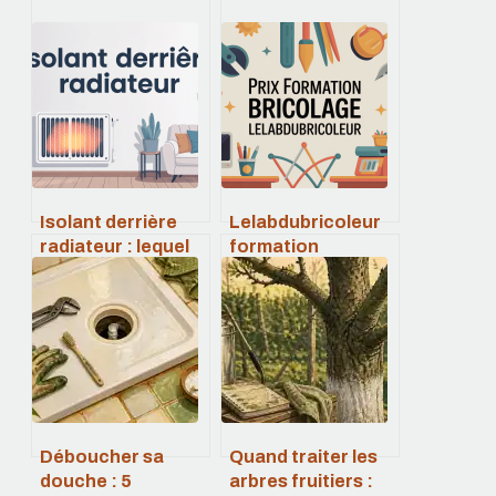
Isolant derrière
Lelabdubricoleur
radiateur : lequel
formation
choisir et
bricolage prix : ce
comment bien le
qu’il faut vraiment
poser
savoir
Déboucher sa
Quand traiter les
douche : 5
arbres fruitiers :