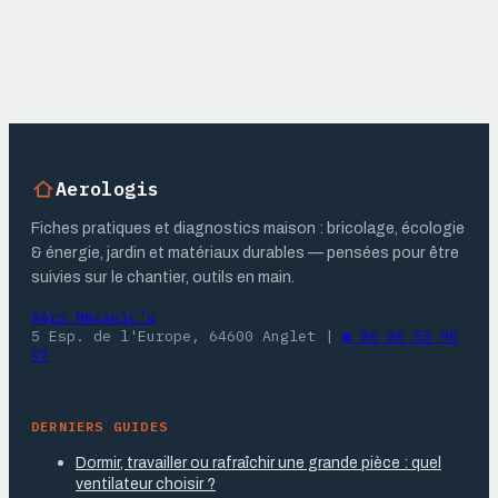
méthodes
calendrier,
efficaces pour
dosages et
libérer vos
méthodes de soin
canalisations
Aerologis
Fiches pratiques et diagnostics maison : bricolage, écologie
& énergie, jardin et matériaux durables — pensées pour être
suivies sur le chantier, outils en main.
Aéro Mécanic's
5 Esp. de l'Europe, 64600 Anglet
|
☎ 06 06 55 90
97
DERNIERS GUIDES
Dormir, travailler ou rafraîchir une grande pièce : quel
ventilateur choisir ?