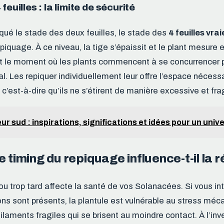
feuilles : la limite de sécurité
ué le stade des deux feuilles, le stade des
4 feuilles vrai
piquage. À ce niveau, la tige s’épaissit et le plant mesure e
t le moment où les plants commencent à se concurrencer p
ial. Les repiquer individuellement leur offre l’espace nécessa
», c’est-à-dire qu’ils ne s’étirent de manière excessive et fra
eur sud : inspirations, significations et idées pour un unive
e timing du repiquage influence-t-il la r
 ou trop tard affecte la santé de vos Solanacées. Si vous in
ons sont présents, la plantule est vulnérable au stress méc
ilaments fragiles qui se brisent au moindre contact. À l’inve