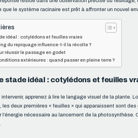
a réponse réside dans une observation précise du feuillage, 
e que le système racinaire est prêt à affronter un nouvel e
ières
ade idéal : cotylédons et feuilles vraies
ing du repiquage influence-t-il la récolte ?
r réussir le passage en godet
onditions extérieures : quand passer en pleine terre ?
le stade idéal : cotylédons et feuilles v
intervenir, apprenez à lire le langage visuel de la plante. L
les deux premières « feuilles » qui apparaissent sont des
er l’énergie nécessaire au lancement de la photosynthèse. 
.