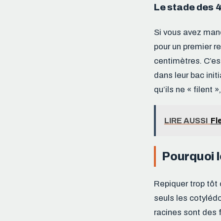
Le stade des 4 
Si vous avez manq
pour un premier re
centimètres. C’es
dans leur bac init
qu’ils ne « filent 
LIRE AUSSI
Fl
Pourquoi l
Repiquer trop tôt
seuls les cotyléd
racines sont des f