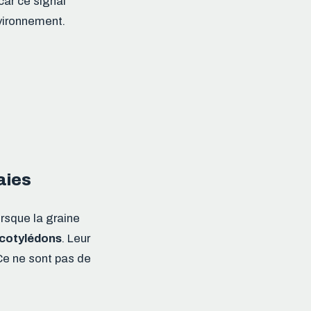
car ce signal
nvironnement.
raies
orsque la graine
cotylédons
. Leur
Ce ne sont pas de