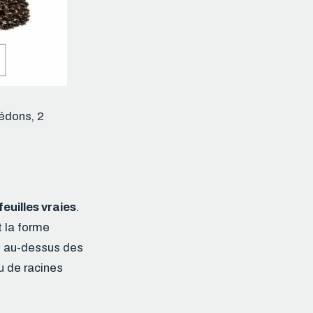
édons, 2
feuilles vraies
.
t la forme
te au-dessus des
u de racines