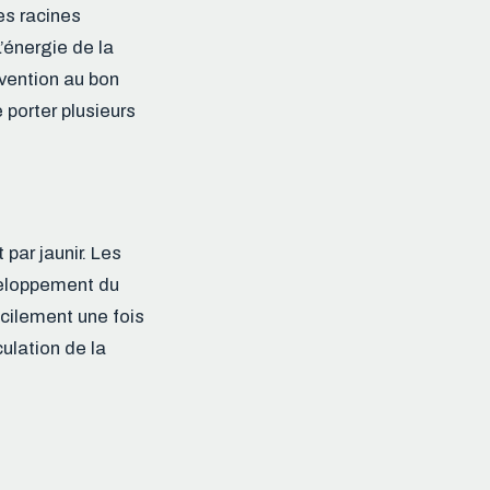
es racines
L’énergie de la
rvention au bon
porter plusieurs
par jaunir. Les
veloppement du
icilement une fois
culation de la