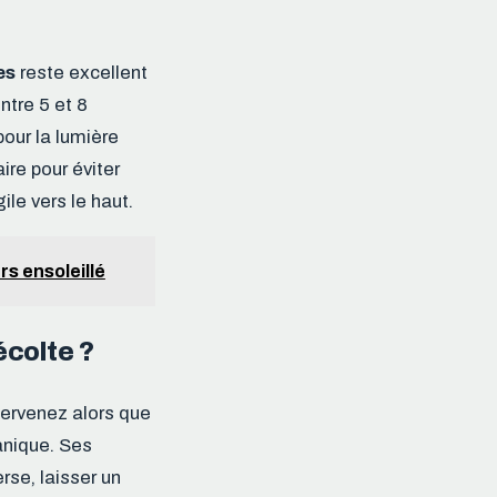
es
reste excellent
ntre 5 et 8
our la lumière
ire pour éviter
gile vers le haut.
rs ensoleillé
écolte ?
tervenez alors que
anique. Ses
rse, laisser un