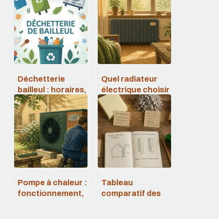
Déchetterie
Quel radiateur
bailleul : horaires,
électrique choisir
accès, tarifs et
en 2026 : confort
conseils pratiques
thermique,
économies
d’énergie et
technologie
durable
Pompe à chaleur :
Tableau
fonctionnement,
comparatif des
cycle
isolants
thermodynamique
thermiques :