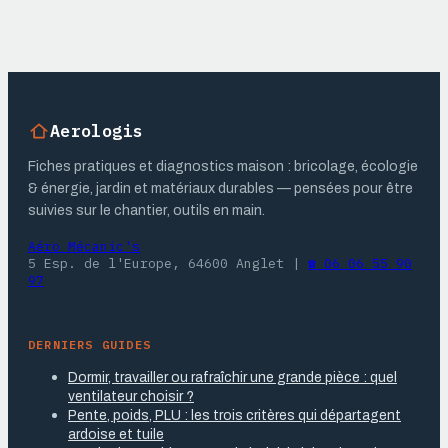
et rendement réel
performances,
épaisseurs et
coûts réels
Aerologis
Fiches pratiques et diagnostics maison : bricolage, écologie
& énergie, jardin et matériaux durables — pensées pour être
suivies sur le chantier, outils en main.
Aéro Mécanic's
5 Esp. de l'Europe, 64600 Anglet
|
☎ 06 06 55 90
97
DERNIERS GUIDES
Dormir, travailler ou rafraîchir une grande pièce : quel
ventilateur choisir ?
Pente, poids, PLU : les trois critères qui départagent
ardoise et tuile