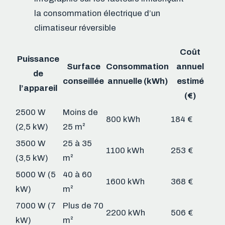
la consommation électrique d’un
climatiseur réversible
Coût
Puissance
Surface
Consommation
annuel
de
conseillée
annuelle (kWh)
estimé
l’appareil
(€)
2500 W
Moins de
800 kWh
184 €
(2,5 kW)
25 m²
3500 W
25 à 35
1100 kWh
253 €
(3,5 kW)
m²
5000 W (5
40 à 60
1600 kWh
368 €
kW)
m²
7000 W (7
Plus de 70
2200 kWh
506 €
kW)
m²